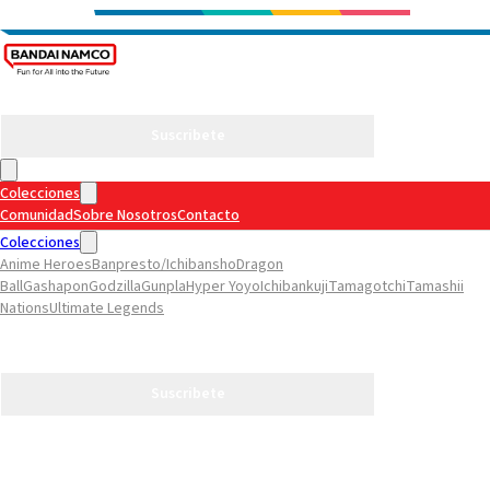
Suscribete
Colecciones
Comunidad
Sobre Nosotros
Contacto
Colecciones
Anime Heroes
Banpresto/Ichibansho
Dragon
Ball
Gashapon
Godzilla
Gunpla
Hyper Yoyo
Ichibankuji
Tamagotchi
Tamashii
Nations
Ultimate Legends
Comunidad
Sobre Nosotros
Contacto
Suscribete