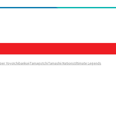
per Yoyo
Ichibankuji
Tamagotchi
Tamashii Nations
Ultimate Legends