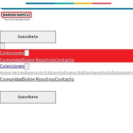
Suscribete
Colecciones
Comunidad
Sobre Nosotros
Contacto
Colecciones
Anime Heroes
Banpresto/Ichibansho
Dragon Ball
Gashapon
Godzilla
Gunpla
Hy
Comunidad
Sobre Nosotros
Contacto
Suscribete