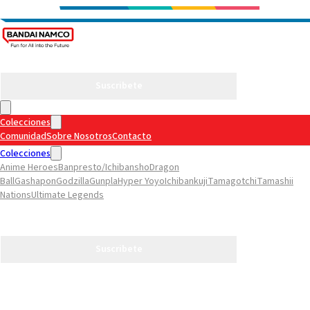
Suscribete
Colecciones
Comunidad
Sobre Nosotros
Contacto
Colecciones
Anime Heroes
Banpresto/Ichibansho
Dragon
Ball
Gashapon
Godzilla
Gunpla
Hyper Yoyo
Ichibankuji
Tamagotchi
Tamashii
Nations
Ultimate Legends
Comunidad
Sobre Nosotros
Contacto
Suscribete