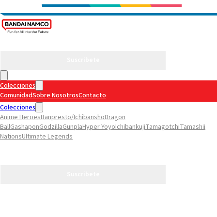
Suscribete
Colecciones
Comunidad
Sobre Nosotros
Contacto
Colecciones
Anime Heroes
Banpresto/Ichibansho
Dragon
Ball
Gashapon
Godzilla
Gunpla
Hyper Yoyo
Ichibankuji
Tamagotchi
Tamashii
Nations
Ultimate Legends
Comunidad
Sobre Nosotros
Contacto
Suscribete