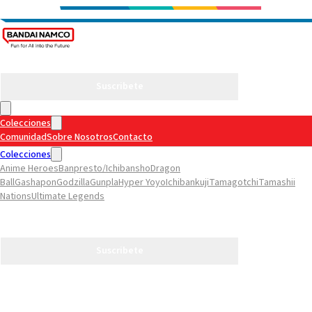
Suscribete
Colecciones
Comunidad
Sobre Nosotros
Contacto
Colecciones
Anime Heroes
Banpresto/Ichibansho
Dragon
Ball
Gashapon
Godzilla
Gunpla
Hyper Yoyo
Ichibankuji
Tamagotchi
Tamashii
Nations
Ultimate Legends
Comunidad
Sobre Nosotros
Contacto
Suscribete