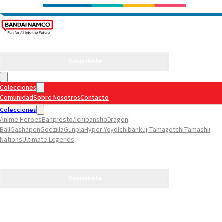
Suscribete
Colecciones
Comunidad
Sobre Nosotros
Contacto
Colecciones
Anime Heroes
Banpresto/Ichibansho
Dragon
Ball
Gashapon
Godzilla
Gunpla
Hyper Yoyo
Ichibankuji
Tamagotchi
Tamashii
Nations
Ultimate Legends
Comunidad
Sobre Nosotros
Contacto
Suscribete