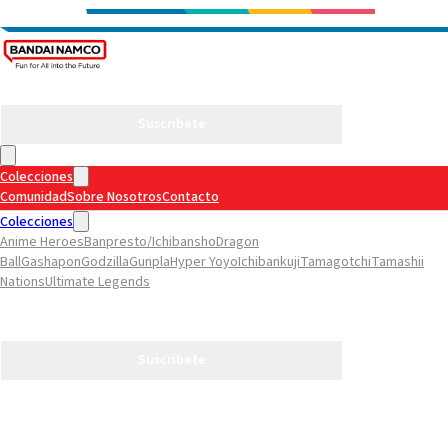
Suscribete
Colecciones
Comunidad
Sobre Nosotros
Contacto
Colecciones
Anime Heroes
Banpresto/Ichibansho
Dragon
Ball
Gashapon
Godzilla
Gunpla
Hyper Yoyo
Ichibankuji
Tamagotchi
Tamashii
Nations
Ultimate Legends
Comunidad
Sobre Nosotros
Contacto
Suscribete