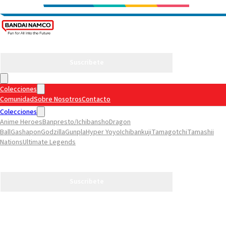
Suscribete
Colecciones
Comunidad
Sobre Nosotros
Contacto
Colecciones
Anime Heroes
Banpresto/Ichibansho
Dragon
Ball
Gashapon
Godzilla
Gunpla
Hyper Yoyo
Ichibankuji
Tamagotchi
Tamashii
Nations
Ultimate Legends
Comunidad
Sobre Nosotros
Contacto
Suscribete