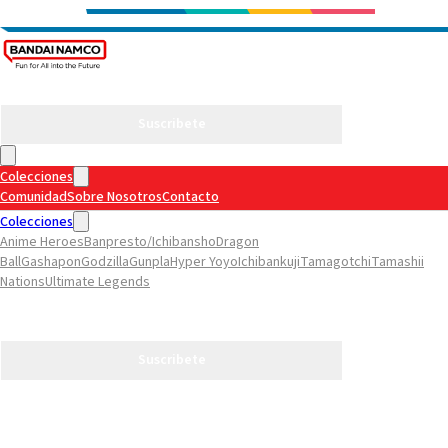
Suscribete
Colecciones
Comunidad
Sobre Nosotros
Contacto
Colecciones
Anime Heroes
Banpresto/Ichibansho
Dragon
Ball
Gashapon
Godzilla
Gunpla
Hyper Yoyo
Ichibankuji
Tamagotchi
Tamashii
Nations
Ultimate Legends
Comunidad
Sobre Nosotros
Contacto
Suscribete