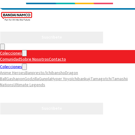
Suscribete
Colecciones
Comunidad
Sobre Nosotros
Contacto
Colecciones
Anime Heroes
Banpresto/Ichibansho
Dragon
Ball
Gashapon
Godzilla
Gunpla
Hyper Yoyo
Ichibankuji
Tamagotchi
Tamashii
Nations
Ultimate Legends
Comunidad
Sobre Nosotros
Contacto
Suscribete