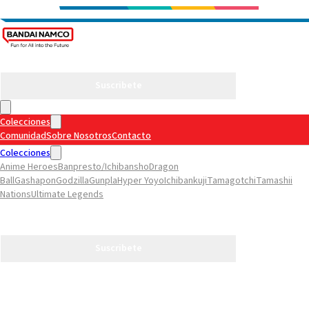
Suscribete
Colecciones
Comunidad
Sobre Nosotros
Contacto
Colecciones
Anime Heroes
Banpresto/Ichibansho
Dragon
Ball
Gashapon
Godzilla
Gunpla
Hyper Yoyo
Ichibankuji
Tamagotchi
Tamashii
Nations
Ultimate Legends
Comunidad
Sobre Nosotros
Contacto
Suscribete