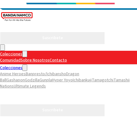
Suscribete
Colecciones
Comunidad
Sobre Nosotros
Contacto
Colecciones
Anime Heroes
Banpresto/Ichibansho
Dragon
Ball
Gashapon
Godzilla
Gunpla
Hyper Yoyo
Ichibankuji
Tamagotchi
Tamashii
Nations
Ultimate Legends
Comunidad
Sobre Nosotros
Contacto
Suscribete