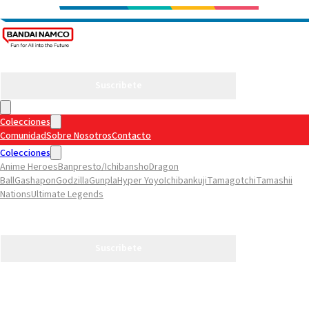
Suscribete
Colecciones
Comunidad
Sobre Nosotros
Contacto
Colecciones
Anime Heroes
Banpresto/Ichibansho
Dragon
Ball
Gashapon
Godzilla
Gunpla
Hyper Yoyo
Ichibankuji
Tamagotchi
Tamashii
Nations
Ultimate Legends
Comunidad
Sobre Nosotros
Contacto
Suscribete