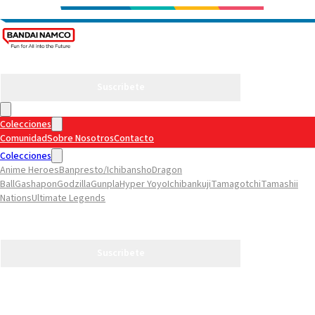
Suscribete
Colecciones
Comunidad
Sobre Nosotros
Contacto
Colecciones
Anime Heroes
Banpresto/Ichibansho
Dragon
Ball
Gashapon
Godzilla
Gunpla
Hyper Yoyo
Ichibankuji
Tamagotchi
Tamashii
Nations
Ultimate Legends
Comunidad
Sobre Nosotros
Contacto
Suscribete