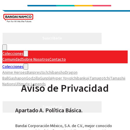
Suscribete
Colecciones
Comunidad
Sobre Nosotros
Contacto
Colecciones
Anime Heroes
Banpresto/Ichibansho
Dragon
Ball
Gashapon
Godzilla
Gunpla
Hyper Yoyo
Ichibankuji
Tamagotchi
Tamashii
Aviso de Privacidad
Nations
Ultimate Legends
Comunidad
Sobre Nosotros
Contacto
Suscribete
Apartado A. Política Básica.
Bandai Corporación México, S.A. de C.V., mejor conocido