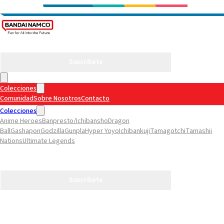
Suscribete
Colecciones
Comunidad
Sobre Nosotros
Contacto
Colecciones
Anime Heroes
Banpresto/Ichibansho
Dragon
Ball
Gashapon
Godzilla
Gunpla
Hyper Yoyo
Ichibankuji
Tamagotchi
Tamashii
Nations
Ultimate Legends
Comunidad
Sobre Nosotros
Contacto
Suscribete