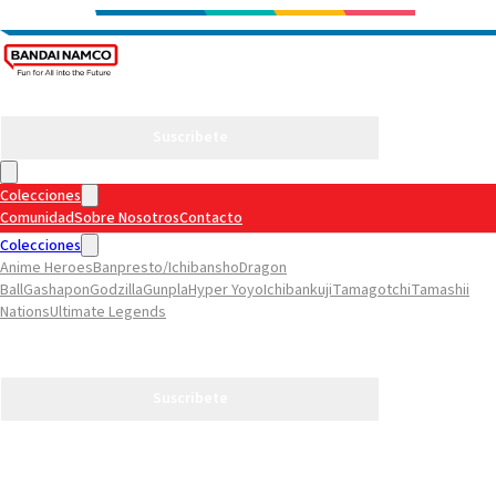
Suscribete
Colecciones
Comunidad
Sobre Nosotros
Contacto
Colecciones
Anime Heroes
Banpresto/Ichibansho
Dragon
Ball
Gashapon
Godzilla
Gunpla
Hyper Yoyo
Ichibankuji
Tamagotchi
Tamashii
Nations
Ultimate Legends
Comunidad
Sobre Nosotros
Contacto
Suscribete